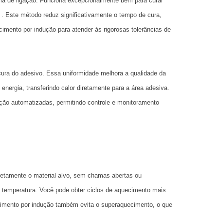
ncia de ligação. Funciona excepcionalmente bem para curar
. Este método reduz significativamente o tempo de cura,
mento por indução para atender às rigorosas tolerâncias de
 cura do adesivo. Essa uniformidade melhora a qualidade da
ergia, transferindo calor diretamente para a área adesiva.
ução automatizadas, permitindo controle e monitoramento
retamente o material alvo, sem chamas abertas ou
a temperatura. Você pode obter ciclos de aquecimento mais
ecimento por indução também evita o superaquecimento, o que