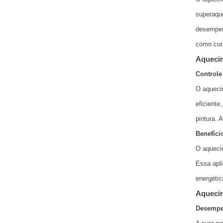
superaque
desempenh
como cur
Aquecim
Controle
O aquecim
eficiente
pintura. 
Benefíci
O aqueci
Essa apli
energétic
Aquecim
Desempe