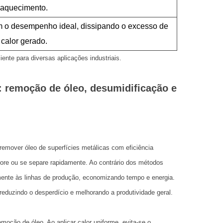
aquecimento.
 o desempenho ideal, dissipando o excesso de
calor gerado.
nte para diversas aplicações industriais.
 remoção de óleo, desumidificação e
remover óleo de superfícies metálicas com eficiência
ore ou se separe rapidamente. Ao contrário dos métodos
amente às linhas de produção, economizando tempo e energia.
reduzindo o desperdício e melhorando a produtividade geral.
moção de óleo. Ao aplicar calor uniforme, evita-se o