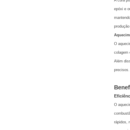
A cura po
epóxi e o
mantendo 
produção 
Aquecim
O aquecim
colagem e
Além diss
precisos.
Benef
Eficiênc
O aqueci
combustão
rápidos, 