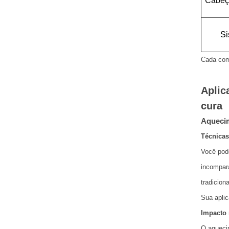
Cabeço
Si
Cada comp
Aplic
cura
Aquecim
Técnicas
Você pode
incompará
tradicion
Sua aplic
Impacto 
O aquecim