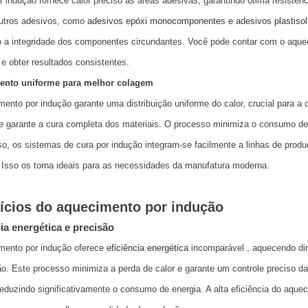
r indução fornece calor preciso às áreas adesivas, garantindo ótima resistê
utros adesivos, como
adesivos epóxi monocomponentes e adesivos plastisol
a integridade dos componentes circundantes. Você pode contar com o aqueci
e obter resultados consistentes.
ento uniforme para melhor colagem
ento por indução garante uma distribuição uniforme do calor, crucial para a
 garante a cura completa dos materiais. O processo minimiza o consumo de en
o, os sistemas de cura por indução integram-se facilmente a linhas de prod
 Isso os torna ideais para as necessidades da manufatura moderna.
ícios do aquecimento por indução
ia energética e precisão
mento por indução oferece
eficiência energética
incomparável
, aquecendo di
. Este processo minimiza a perda de calor e garante um controle preciso d
reduzindo significativamente o consumo de energia. A alta eficiência do aqu