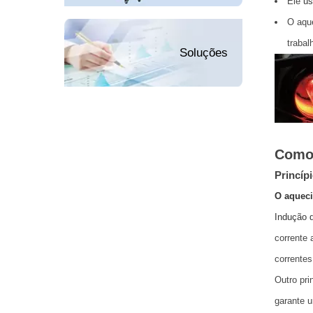
Ele
us
O aqu
trabal
Soluções
Como 
Princíp
O aqueci
Indução 
corrente 
correntes
Outro pri
garante 