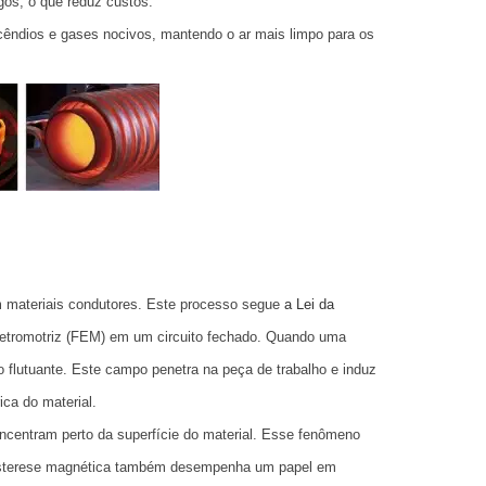
os, o que reduz custos.
cêndios e gases nocivos, mantendo o ar mais limpo para os
m materiais condutores. Este processo segue
a Lei da
letromotriz (FEM) em um circuito fechado. Quando uma
o flutuante. Este campo penetra na peça de trabalho e induz
ica do material.
oncentram perto da superfície do material. Esse fenômeno
 histerese magnética também desempenha um papel em