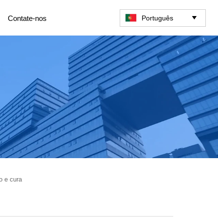
Português
Contate-nos

o e cura