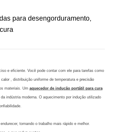
adas para desengorduramento,
 cura
ciso e eficiente. Você pode contar com ele para tarefas como
 calor
, distribuição uniforme de temperatura e
precisão
os materiais. Um
aquecedor de indução portátil para cura
da indústria moderna. O aquecimento por indução utilizado
nfiabilidade.
endurecer, tornando o trabalho mais rápido e melhor.