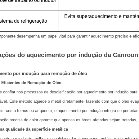
te de trabalho ou indutor
Evita superaquecimento e mantém
stema de refrigeração
onente desempenha um papel vital para garantir aquecimento preciso e eficie
ações do aquecimento por indução da Canroon:
ento por indução para remoção de óleo
 Eficientes de Remoção de Óleo
 confiar nos processos de desoleificação por aquecimento por indução para 
vel. Este método aquece o metal diretamente, fazendo com que o óleo evap
ais, como fornos ou ar quente, o aquecimento por indução integra-se perfeit
ação precisa de calor garante que apenas as áreas afetadas sejam tratadas, 
na qualidade da superfície metálica
ento por indução melhora a qualidade das superfícies metálicas durante a re