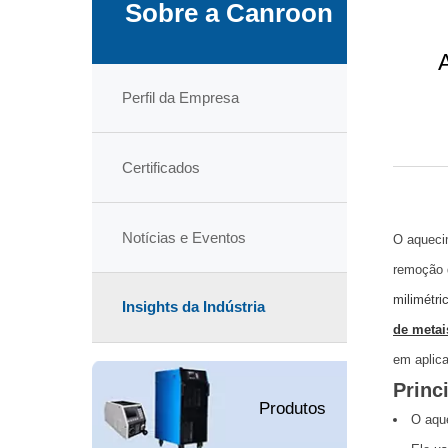
Sobre a Canroon
Perfil da Empresa
Certificados
Notícias e Eventos
O aquecim
remoção d
milimétri
Insights da Indústria
de metai
em aplica
Princ
Produtos
O aque