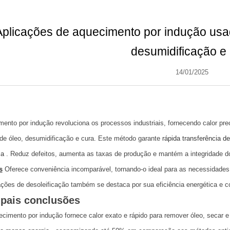
Aplicações de aquecimento por indução us
desumidificação e
14/01/2025
ento por indução revoluciona os processos industriais, fornecendo calor pre
e óleo, desumidificação e cura. Este método garante
rápida transferência de
ca
. Reduz defeitos, aumenta as taxas de produção e mantém a integridade d
s
Oferece conveniência incomparável, tornando-o ideal para as necessidades 
ções de desoleificação também se destaca por sua eficiência energética e co
ipais conclusões
cimento por indução fornece calor exato e rápido para remover óleo, secar e 