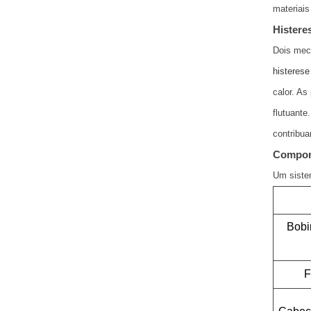
materiais
Histere
Dois meca
histerese
calor. As
flutuant
contribua
Compone
Um siste
Bobi
F