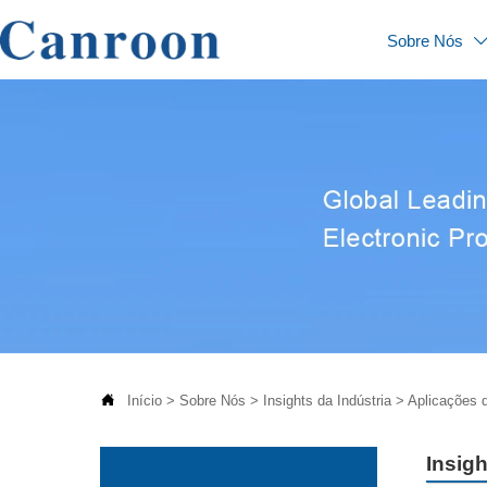
Sobre Nós

Início
>
Sobre Nós
>
Insights da Indústria
>
Aplicações 
Insigh