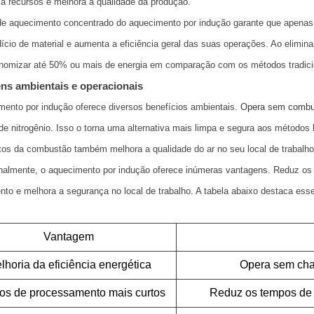
a recursos e melhora a qualidade da produção.
de aquecimento concentrado do aquecimento por indução garante que apenas
ício de material e aumenta a eficiência geral das suas operações. Ao elimin
nomizar até 50% ou mais de energia em comparação com os métodos tradici
ns ambientais e operacionais
ento por indução oferece diversos benefícios ambientais.
Opera sem combus
de nitrogênio. Isso o torna uma alternativa mais limpa e segura aos método
os da combustão também melhora a qualidade do ar no seu local de trabalho
nalmente, o aquecimento por indução oferece inúmeras vantagens. Reduz os 
to e melhora a segurança no local de trabalho. A tabela abaixo destaca esse
Vantagem
lhoria da eficiência energética
Opera sem cha
s de processamento mais curtos
Reduz os tempos de 