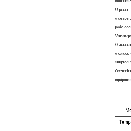
economiz
O poder 
o desperd
pode eco
Vantage
O aquecim
e óxidos 
subprodut
Operacio
equipamen
Me
Tempo