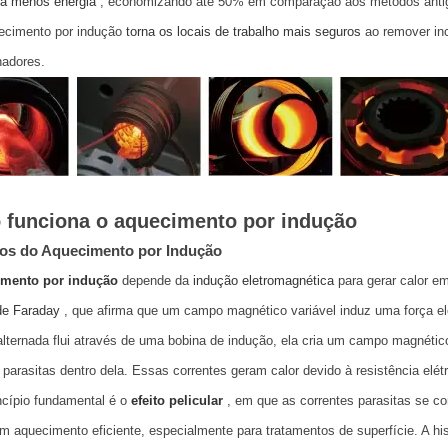
a menos energia
, economizando até 50% em comparação aos métodos antig
ecimento por indução
torna os locais de trabalho mais seguros
ao remover in
hadores.
funciona o aquecimento por indução
ios do Aquecimento por Indução
mento por indução
depende da
indução eletromagnética
para gerar calor e
de Faraday
, que afirma que um campo magnético variável induz uma força e
alternada flui através de uma bobina de indução, ela cria um campo magnétic
 parasitas dentro dela. Essas correntes geram calor devido à resistência elétr
ncípio fundamental é o
efeito pelicular
, em que as correntes parasitas se c
um aquecimento eficiente, especialmente para tratamentos de superfície. A