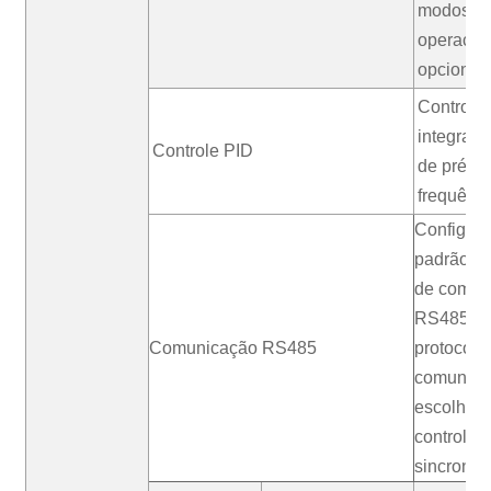
modos d
operação
opcionais
Controla
integrado
Controle PID
de pré-def
frequênci
Configur
padrão de
de comun
RS485, mú
Comunicação RS485
protocolo
comunica
escolha, 
controle
sincroniz