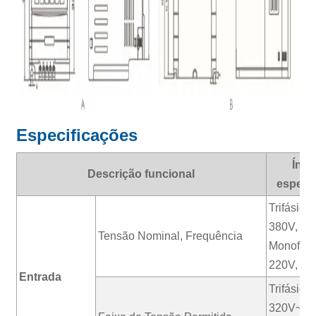
Especificações
Índi
Descrição funcional
especi
Trifásico 
380V, 47
Tensão Nominal, Frequência
Monofási
220V, 4
Entrada
Trifásico 
320V~48