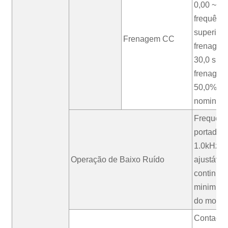
0,00 ~ (F
frequênci
superior
Frenagem CC
frenagem:
30,0 s; C
frenagem
50,0% da
nominal
Frequênc
portador
1.0kHz~
Operação de Baixo Ruído
ajustável
continua
minimiza 
do motor
Contador