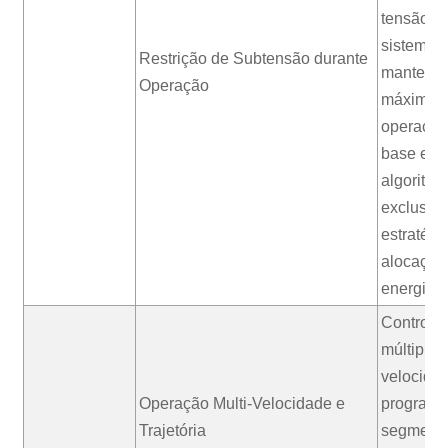
tensão pe
sistema 
Restrição de Subtensão durante
manter o
Operação
máximo 
operaçã
base em 
algoritmo
exclusivo
estratégi
alocação
energia r
Controle
múltiplas
velocida
Operação Multi-Velocidade e
programá
Trajetória
segmento