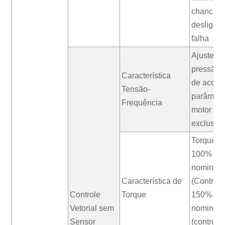
chance d
desligam
falha
Ajuste da
pressão/
Característica
de acord
Tensão-
parâmetr
Frequência
motor e a
exclusivo
Torque de
100% do 
nominal 
Característica de
(Controle
Controle
Torque
150% do 
Vetorial sem
nominal 
Sensor
(controle 