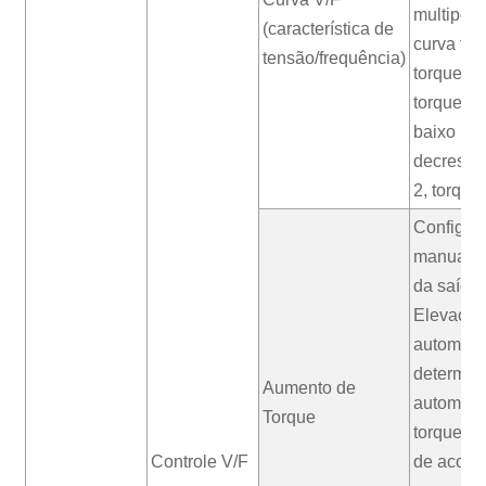
multipont
(característica de
curva fix
tensão/frequência)
torque co
torque d
baixo 1, 
decresce
2, torque
Configur
manual: 
da saída 
Elevação
automátic
determin
Aumento de
automati
Torque
torque d
Controle V/F
de acord