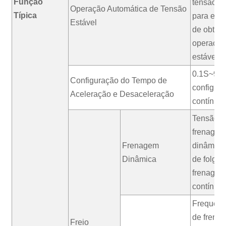
Função
tensão in
Operação Automática de Tensão
Típica
para esco
Estável
de obter 
operação
estável
0.1S~999
Configuração do Tempo de
configur
Aceleração e Desaceleração
contínua
Tensão in
frenagem
Frenagem
dinâmica
Dinâmica
de folga 
frenagem
contínua 
Frequênci
de frena
Freio