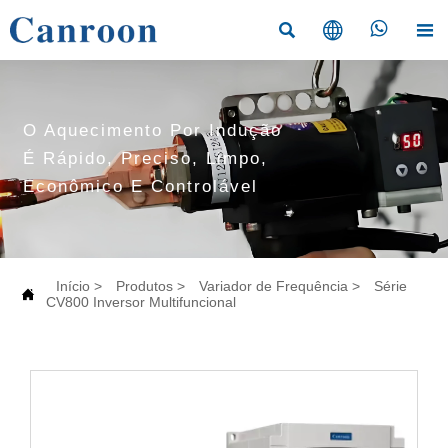




O Aquecimento Por Indução
É Rápido, Preciso, Limpo,
Econômico E Controlável
Início
>
Produtos
>
Variador de Frequência
>
Série

CV800 Inversor Multifuncional