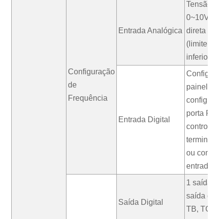
Tensão di
0~10V, c
Entrada Analógica
direta 0
(limite su
inferior o
Configuração
Configur
de
painel op
Frequência
configur
porta RS
Entrada Digital
controle 
terminai
ou comb
entrada 
1 saída 
saída de 
Saída Digital
TB, TC), 