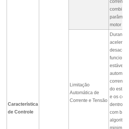
corrente 
combinad
parâmetr
motor
Durante
aceleraç
desacele
funciona
estável, 
automati
corrente 
Limitação
do estato
Automática de
e os cont
Corrente e Tensão
Característica
dentro do
de Controle
com bas
algoritmo
minimiza