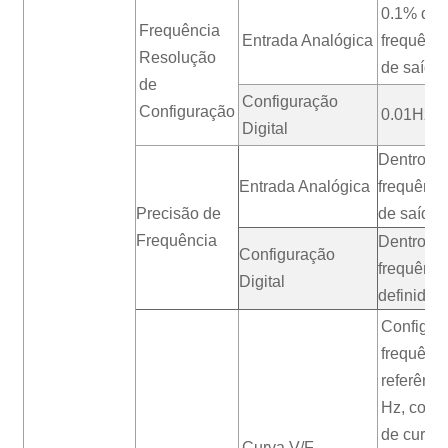
0.1% da
Frequência
Entrada Analógica
frequênc
Resolução
de saída
de
Configuração
Configuração
0.01Hz
Digital
Dentro de
Entrada Analógica
frequênc
Precisão de
de saída
Frequência
Dentro d
Configuração
frequênci
Digital
definida
Configur
frequênci
referênc
Hz, conf
de curva
Curva V/F