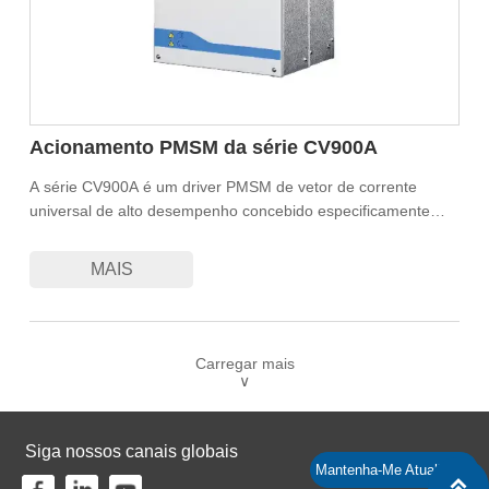
Acionamento PMSM da série CV900A
A série CV900A é um driver PMSM de vetor de corrente
universal de alto desempenho concebido especificamente
para acionar motores síncronos de ímanes permanentes. O
produto tem uma saída de binário elevado a baixa
MAIS
velocidade, excelentes caraterísticas dinâmicas e uma
capacidade de sobrecarga superior. É utilizado
principalmente para controlar e regular a velocidade e o
binário de motores síncronos CA trifásicos.
Carregar mais
∨
Siga nossos canais globais
Mantenha-Me Atualizado
