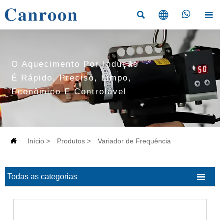




O Aquecimento Por Indução
É Rápido, Preciso, Limpo,
Econômico E Controlável

Início
>
Produtos
>
Variador de Frequência

Todas as categorias