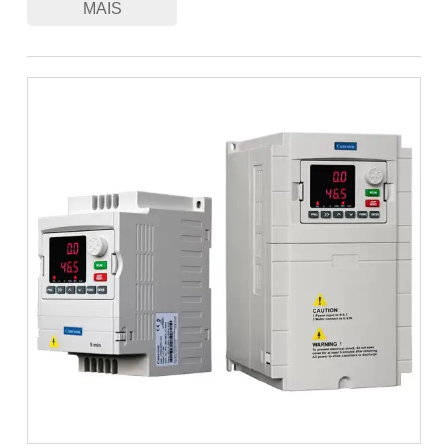
MAIS
eficiente para acionar bombas de água em uma ampla
variedade de aplicações. Desde irrigação agrícola em grande
escala e projetos ambiciosos de reflorestamento de desertos
até abastecimento doméstico de água e fontes decorativas, a
série CV900S oferece eficiência incomparável, controle
automatizado inteligente e capacidades de monitoramento
remoto. Representa uma solução econômica, ecológica e
preparada para o futuro para todas as suas necessidades de
bombeamento de água, reduzindo a dependência de fontes
de energia tradicionais e custos operacionais.