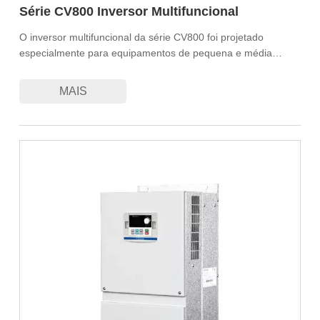
Série CV800 Inversor Multifuncional
O inversor multifuncional da série CV800 foi projetado
especialmente para equipamentos de pequena e média
potência. O produto adota tecnologia de controle
vetorializado V/F, com PID integrado, controle de múltiplas
MAIS
velocidades, controle operacional programável, comunicação
Modbus padrão, entre outros recursos. Possui funções
abrangentes, estrutura compacta e reduz ainda mais o
espaço de instalação.