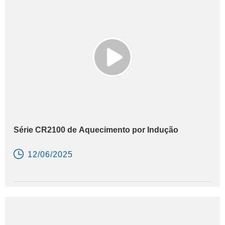
vida útil do equipamento. Eles são amplamente utilizados em
abastecimento de água, tratamento de águas residuais,
irrigação e processamento químico.
Série CR2100 de Aquecimento por Indução

12/06/2025