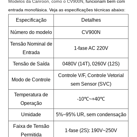
Modelos da Canroon, como o CV900N
, funcionam bem com
entrada monofásica. Veja as especificações técnicas abaixo:
Especificação
Detalhes
Número do modelo
CV900N
Tensão Nominal de
1-fase AC 220V
Entrada
Tensão de Saída
0480V (14T), 0260V (12S)
Controle V/F, Controle Vetorial
Modo de Controle
sem Sensor (SVC)
Temperatura de
-10℃~+40℃
Operação
Umidade
5%~95% UR, sem condensação
Faixa de Tensão
1-fase (2S): 190V~250V
Permitida