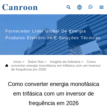




Fornecedor Líder Global De Energia
Produtos Eletrônicos E Soluções Técnicas
Início
>
Sobre Nós
>
Insights da Indústria
>
Como

converter energia monofásica em trifásica com um inversor
de frequência em 2026
Como converter energia monofásica
em trifásica com um inversor de
frequência em 2026