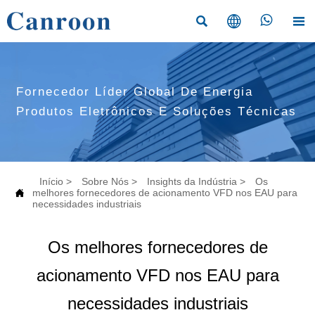




Fornecedor Líder Global De Energia
Produtos Eletrônicos E Soluções Técnicas
Início
>
Sobre Nós
>
Insights da Indústria
>
Os

melhores fornecedores de acionamento VFD nos EAU para
necessidades industriais
Os melhores fornecedores de
acionamento VFD nos EAU para
necessidades industriais