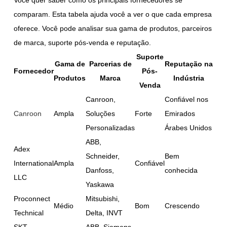
comparam. Esta tabela ajuda você a ver o que cada empresa
oferece. Você pode analisar sua gama de produtos, parceiros
de marca, suporte pós-venda e reputação.
Suporte
Gama de
Parcerias de
Reputação na
Fornecedor
Pós-
Produtos
Marca
Indústria
Venda
Canroon,
Confiável nos
Canroon
Ampla
Soluções
Forte
Emirados
Personalizadas
Árabes Unidos
ABB,
Adex
Schneider,
Bem
International
Ampla
Confiável
Danfoss,
conhecida
LLC
Yaskawa
Proconnect
Mitsubishi,
Médio
Bom
Crescendo
Technical
Delta, INVT
SKT
ABB, Siemens,