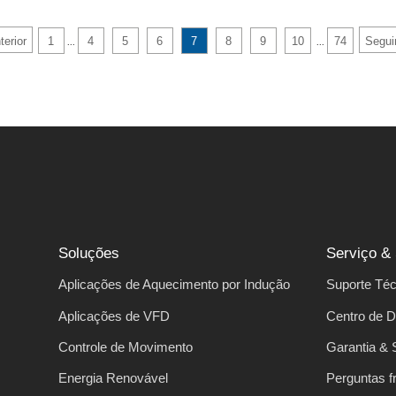
terior
1
4
5
6
7
8
9
10
74
Segui
...
...
Soluções
Serviço &
Aplicações de Aquecimento por Indução
Suporte Téc
Aplicações de VFD
Centro de 
Controle de Movimento
Garantia & 
Energia Renovável
Perguntas f