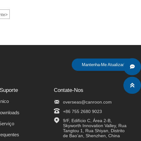
>
nte
Mantenha-Me Atualizado


 Suporte
Contate-Nos
nico

overseas@canroon.com

+86 755 2680 9023
Downloads

9/F, Edifício C, Área 2-B, 
Serviço
Skyworth Innovation Valley, Rua 
Tangtou 1, Rua Shiyan, Distrito 
requentes
de Bao’an, Shenzhen, China