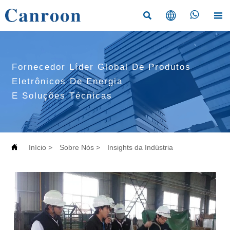




Fornecedor Líder Global De Produtos
Eletrônicos De Energia
E Soluções Técnicas

Início
>
Sobre Nós
>
Insights da Indústria