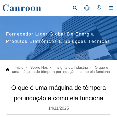




Fornecedor Líder Global De Energia
Produtos Eletrônicos E Soluções Técnicas
Início
>
Sobre Nós
>
Insights da Indústria
>
O que é

uma máquina de têmpera por indução e como ela funciona
O que é uma máquina de têmpera
por indução e como ela funciona
14/11/2025