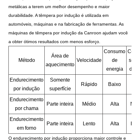
metálicas a terem um melhor desempenho e maior
durabilidade. A têmpera por indução é utilizada em
automóveis, máquinas e na fabricação de ferramentas. As
máquinas de têmpera por indução da Canroon ajudam você
a obter ótimos resultados com menos esforço.
Consumo
Contr
Área de
Método
Velocidade
de
sobr
aquecimento
energia
dure
Endurecimento
Somente
Rápido
Baixo
Alt
por indução
superfície
Endurecimento
Parte inteira
Médio
Alta
Méd
por chama
Endurecimento
Parte inteira
Lento
Alta
Bai
em forno
O endurecimento por indução proporciona maior controle e