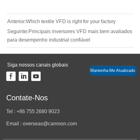
Anterior:
Which textile VFD is right for your factory
Seguinte:
Principais inversores VFD mais bem avaliados
para desempenho industrial confiável
Siga nossos canais globais
Mantenha-Me Atualizado
Contate-Nos
Tel : +86 755 2680 9023
Email : overseas@canroon.com