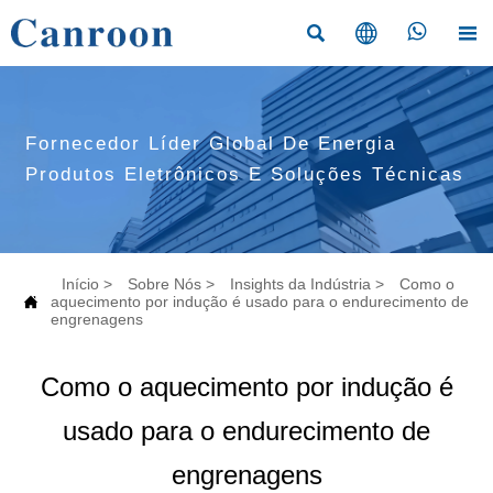




Fornecedor Líder Global De Energia
Produtos Eletrônicos E Soluções Técnicas
Início
>
Sobre Nós
>
Insights da Indústria
>
Como o

aquecimento por indução é usado para o endurecimento de
engrenagens
Como o aquecimento por indução é
usado para o endurecimento de
engrenagens