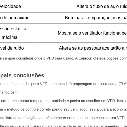
Velocidade
Altera o fluxo de ar, o ru
o de ar máximo
Bom para comparação, mas não 
ssão estática
Mostra se o ventilador funciona b
máxima
vel de ruído
Altera se as pessoas aceitarão a
 sempre considerar onde o VFD será usado. A Canroon oferece opções confi
ipais conclusões
 certifique-se de que o VFD corresponda à amperagem de plena carga (FLA) 
onando bem.
em fatores como temperatura, umidade e poeira ao escolher um VFD. Isso a
a o método de controle correto para o seu ventilador. Isso ajudará a economiz
a lista de verificação para não cometer erros comuns ao escolher um VFD. 
lte os
recursos da Canroon
para obter ajuda especializada e ferramentas. El