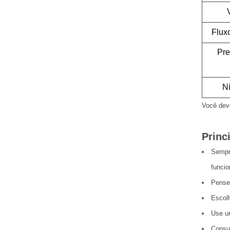
Flux
Pre
Ní
Você deve
Princ
Sempre
funci
Pense 
Escolh
Use um
Consu