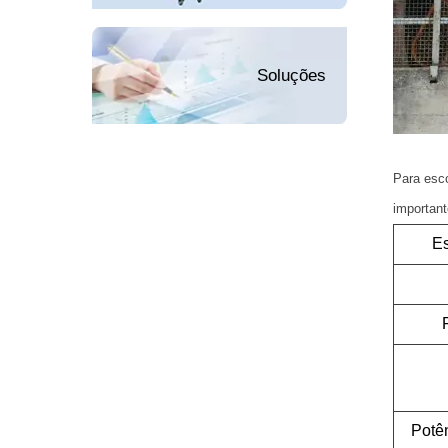
Soluções
Para esco
important
Es
Potê