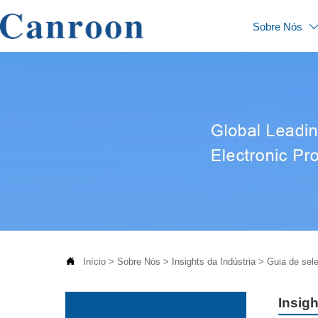
Sobre Nós

Início
>
Sobre Nós
>
Insights da Indústria
>
Guia de sel
Insigh