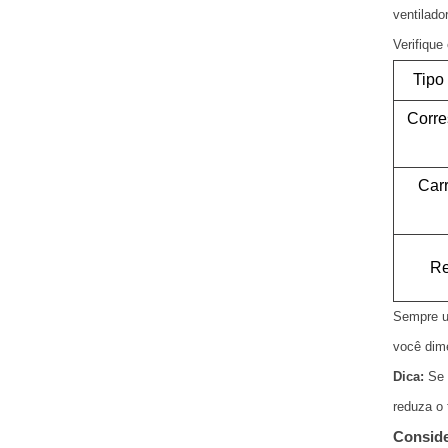
ventilado
Verifique
Tipo 
Corre
Car
Re
Sempre u
você dime
Dica:
Se o
reduza o
Conside