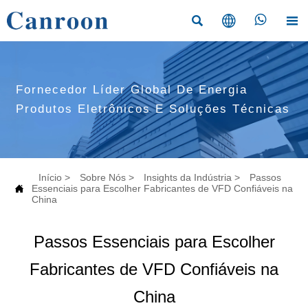




Fornecedor Líder Global De Energia
Produtos Eletrônicos E Soluções Técnicas
Início
>
Sobre Nós
>
Insights da Indústria
>
Passos

Essenciais para Escolher Fabricantes de VFD Confiáveis na
China
Passos Essenciais para Escolher
Fabricantes de VFD Confiáveis na
China