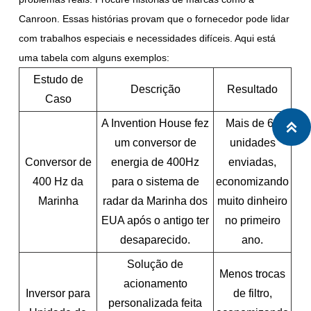
Canroon. Essas histórias provam que o fornecedor pode lidar
com trabalhos especiais e necessidades difíceis. Aqui está
uma tabela com alguns exemplos:
Estudo de
Descrição
Resultado
Caso
A Invention House fez
Mais de 60

um conversor de
unidades
Conversor de
energia de 400Hz
enviadas,
400 Hz da
para o sistema de
economizando
Marinha
radar da Marinha dos
muito dinheiro
EUA após o antigo ter
no primeiro
desaparecido.
ano.
Solução de
Menos trocas
acionamento
Inversor para
de filtro,
personalizada feita