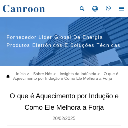




Fornecedor Líder Global De Energia
Produtos Eletrônicos E Soluções Técnicas
Início
>
Sobre Nós
>
Insights da Indústria
>
O que é

Aquecimento por Indução e Como Ele Melhora a Forja
O que é Aquecimento por Indução e
Como Ele Melhora a Forja
20/02/2025