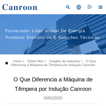




Fornecedor Líder Global De Energia
Produtos Eletrônicos E Soluções Técnicas
Início
>
Sobre Nós
>
Insights da Indústria
>
O Que

Diferencia a Máquina de Têmpera por Indução Canroon
O Que Diferencia a Máquina de
Têmpera por Indução Canroon
20/01/2025