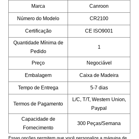
Marca
Canroon
Número do Modelo
CR2100
Certificação
CE ISO9001
Quantidade Mínima de
1
Pedido
Preço
Negociável
Embalagem
Caixa de Madeira
Tempo de Entrega
5-7 dias
L/C, T/T, Western Union,
Termos de Pagamento
Paypal
Capacidade de
300 Peças/Semana
Fornecimento
Essas opções permitem que você personalize a máquina de