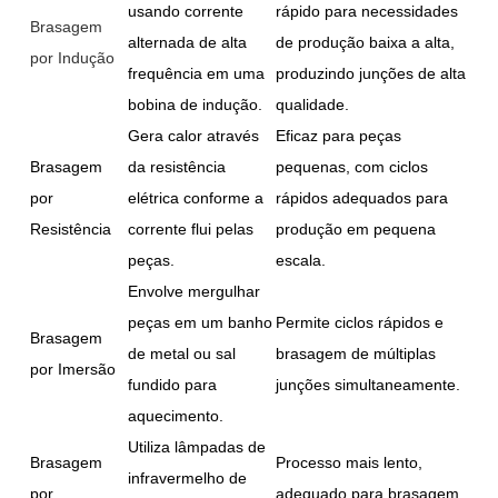
usando corrente
rápido para necessidades
Brasagem
alternada de alta
de produção baixa a alta,
por Indução
frequência em uma
produzindo junções de alta
bobina de indução.
qualidade.
Gera calor através
Eficaz para peças
Brasagem
da resistência
pequenas, com ciclos
por
elétrica conforme a
rápidos adequados para
Resistência
corrente flui pelas
produção em pequena
peças.
escala.
Envolve mergulhar
peças em um banho
Permite ciclos rápidos e
Brasagem
de metal ou sal
brasagem de múltiplas
por Imersão
fundido para
junções simultaneamente.
aquecimento.
Utiliza lâmpadas de
Brasagem
Processo mais lento,
infravermelho de
por
adequado para brasagem