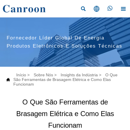




Fornecedor Líder Global De Energia
Produtos Eletrônicos E Soluções Técnicas
Início
>
Sobre Nós
>
Insights da Indústria
>
O Que

São Ferramentas de Brasagem Elétrica e Como Elas
Funcionam
O Que São Ferramentas de
Brasagem Elétrica e Como Elas
Funcionam