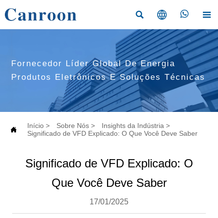




Fornecedor Líder Global De Energia
Produtos Eletrônicos E Soluções Técnicas
Início
>
Sobre Nós
>
Insights da Indústria
>

Significado de VFD Explicado: O Que Você Deve Saber
Significado de VFD Explicado: O
Que Você Deve Saber
17/01/2025