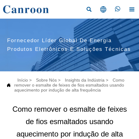




Fornecedor Líder Global De Energia
Produtos Eletrônicos E Soluções Técnicas
Início
>
Sobre Nós
>
Insights da Indústria
>
Como

remover o esmalte de feixes de fios esmaltados usando
aquecimento por indução de alta frequência
Como remover o esmalte de feixes
de fios esmaltados usando
aquecimento por indução de alta