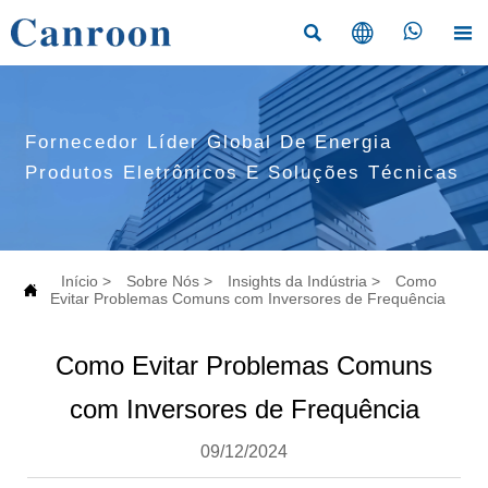




Fornecedor Líder Global De Energia
Produtos Eletrônicos E Soluções Técnicas
Início
>
Sobre Nós
>
Insights da Indústria
>
Como

Evitar Problemas Comuns com Inversores de Frequência
Como Evitar Problemas Comuns
com Inversores de Frequência
09/12/2024