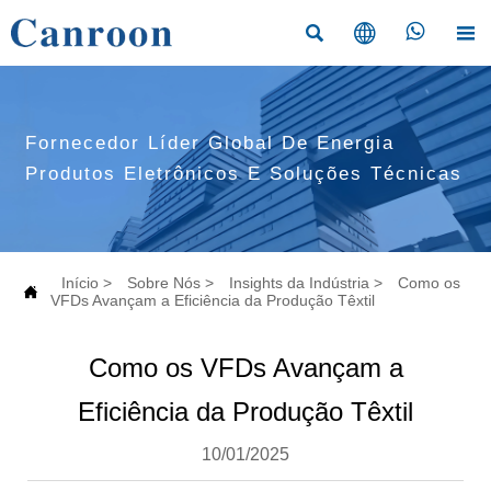




Fornecedor Líder Global De Energia
Produtos Eletrônicos E Soluções Técnicas
Início
>
Sobre Nós
>
Insights da Indústria
>
Como os

VFDs Avançam a Eficiência da Produção Têxtil
Como os VFDs Avançam a
Eficiência da Produção Têxtil
10/01/2025