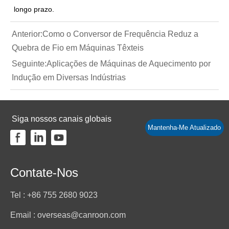
longo prazo.
Anterior:
Como o Conversor de Frequência Reduz a
Quebra de Fio em Máquinas Têxteis
Seguinte:
Aplicações de Máquinas de Aquecimento por
Indução em Diversas Indústrias
Siga nossos canais globais
Mantenha-Me Atualizado
Contate-Nos
Tel : +86 755 2680 9023
Email : overseas@canroon.com