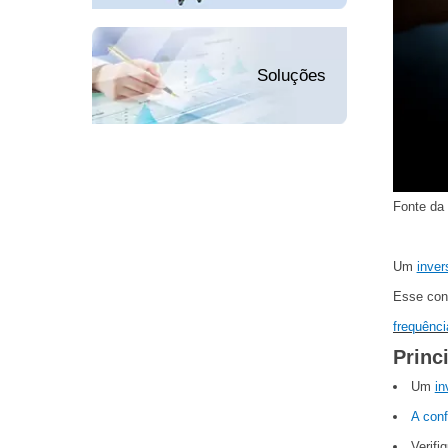
Soluções
Fonte da
Um
inver
Esse cont
frequênc
Princ
Um
in
A conf
Verifi