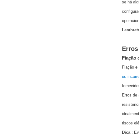
se há al
configura
operacion
Lembret
Erros
Fiação 
Fiação e 
ou incorr
fornecido
Erros de 
resistênc
idealmen
riscos elé
Dica
: Ev