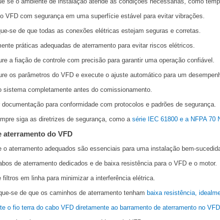
que se o ambiente de instalação atende às condições necessárias, como tempe
o VFD com segurança em uma superfície estável para evitar vibrações.
ique-se de que todas as conexões elétricas estejam seguras e corretas.
ente práticas adequadas de aterramento para evitar riscos elétricos.
ure a fiação de controle com precisão para garantir uma operação confiável.
ure os parâmetros do VFD e execute o ajuste automático para um desempenh
o sistema completamente antes do comissionamento.
 documentação para conformidade com protocolos e padrões de segurança.
mpre siga as diretrizes de segurança, como a
série IEC 61800 e a NFPA 70 
e aterramento do VFD
 e o aterramento adequados são essenciais para uma instalação bem-sucedid
bos de aterramento dedicados e de baixa resistência para o VFD e o motor.
e filtros em linha para minimizar a interferência elétrica.
ique-se de que os caminhos de aterramento tenham
baixa resistência, ideal
e o fio terra do cabo VFD diretamente ao barramento de aterramento no VFD