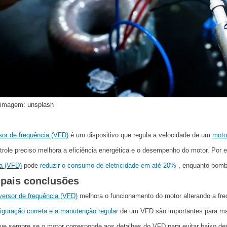
 imagem:
unsplash
sor de frequência (VFD)
é um dispositivo que regula a velocidade de um
moto
role preciso melhora a eficiência energética e o desempenho do motor. Po
ia
(VFD)
pode
reduzir o consumo de eletricidade em até 20%
, enquanto bom
ipais conclusões
versor de frequência (VFD)
melhora o funcionamento do motor alterando a fr
iguração correta e a manutenção regular
de um VFD são importantes para man
que sempre se o motor corresponde aos detalhes do VFD para evitar baixo 