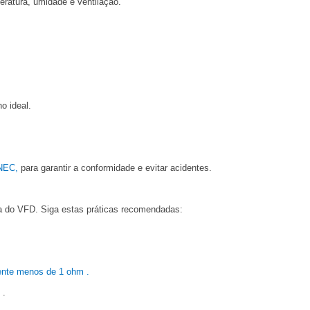
ratura, umidade e ventilação.
o ideal.
NEC,
para garantir a conformidade e evitar acidentes.
a do VFD. Siga estas práticas recomendadas:
mente menos de 1 ohm
.
.