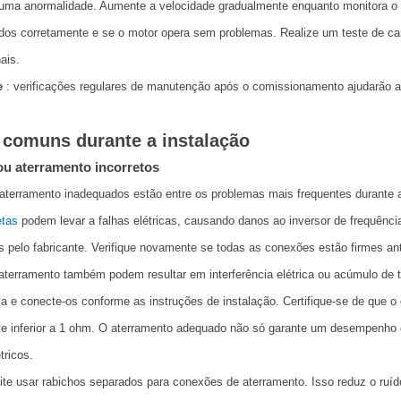
guma anormalidade. Aumente a velocidade gradualmente enquanto monitora o 
dos corretamente e se o motor opera sem problemas. Realize um teste de carg
ais.
e
: verificações regulares de manutenção após o comissionamento ajudarão a 
 comuns durante a instalação
ou aterramento incorretos
aterramento inadequados estão entre os problemas mais frequentes durante a
etas
podem levar a falhas elétricas, causando danos ao inversor de frequênc
s pelo fabricante. Verifique novamente se todas as conexões estão firmes an
aterramento também podem resultar em interferência elétrica ou acúmulo de t
ia e conecte-os conforme as instruções de instalação. Certifique-se de que 
te inferior a 1 ohm. O aterramento adequado não só garante um desempenho 
tricos.
ite usar rabichos separados para conexões de aterramento. Isso reduz o ruído