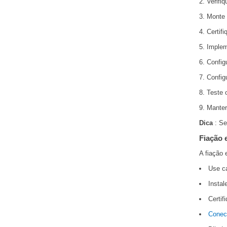
Verifi
Monte 
Certif
Implem
Config
Config
Teste 
Manter
Dica
: Se
Fiação 
A fiação
Use ca
Instal
Certif
Conect