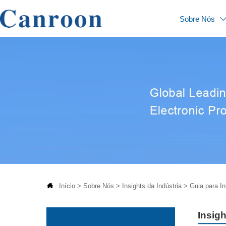
Sobre Nós

Início
>
Sobre Nós
>
Insights da Indústria
>
Guia para I
Insigh