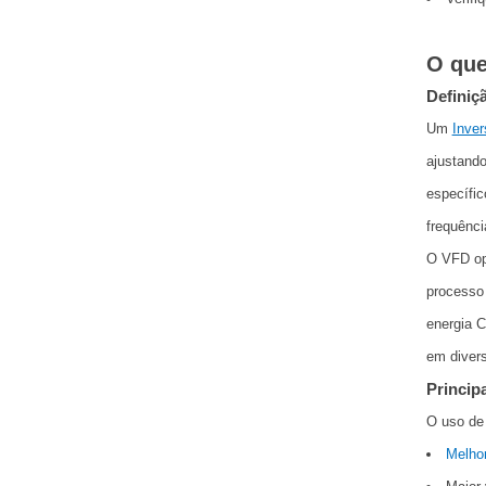
O que
Definiç
Um
Inver
ajustando
específic
frequênc
O VFD ope
processo 
energia C
em divers
Princip
O uso de
Melhor