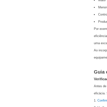
Maior 
Menor
Contro
Produç
Por exemp
eficiênc
uma exce
Ao incorp
equipamen
Guia 
Verific
Antes de 
eficácia.
Confir