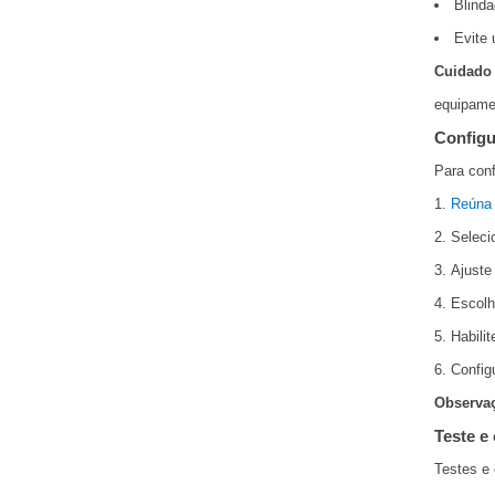
Blinda
Evite 
Cuidado
equipame
Configu
Para conf
Reúna 
Seleci
Ajuste
Escolh
Habili
Config
Observa
Teste e
Testes e 