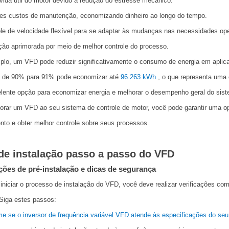
vida útil do motor devido à redução do estresse mecânico.
es custos de manutenção, economizando dinheiro ao longo do tempo.
le de velocidade flexível para se adaptar às mudanças nas necessidades ope
ão aprimorada por meio de melhor controle do processo.
lo, um VFD pode reduzir significativamente o consumo de energia em aplic
ia de 90% para 91% pode economizar até
96.263 kWh
, o que representa uma
lente opção para economizar energia e melhorar o desempenho geral do sist
orar um VFD ao seu sistema de controle de motor, você pode garantir uma op
to e obter melhor controle sobre seus processos.
de instalação passo a passo do VFD
ações de pré-instalação e dicas de segurança
iniciar o processo de instalação do VFD, você deve realizar verificações com
 Siga estes passos:
me se o inversor de frequência variável VFD atende às especificações do se