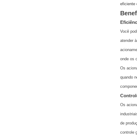
eficiente
Benef
Eficiên
Você pode
atender 
acionamen
onde os c
Os acion
quando ne
componen
Control
Os acion
industria
de produ
controle 