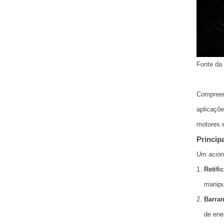
Fonte da
Compreen
aplicaçõ
motores 
Princip
Um acion
Retifi
manipul
Barra
de ene