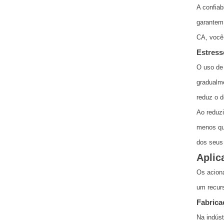
A confiab
garantem
CA, você 
Estress
O uso de
gradualm
reduz o d
Ao reduz
menos que
dos seus 
Aplic
Os aciona
um recurs
Fabrica
Na indúst