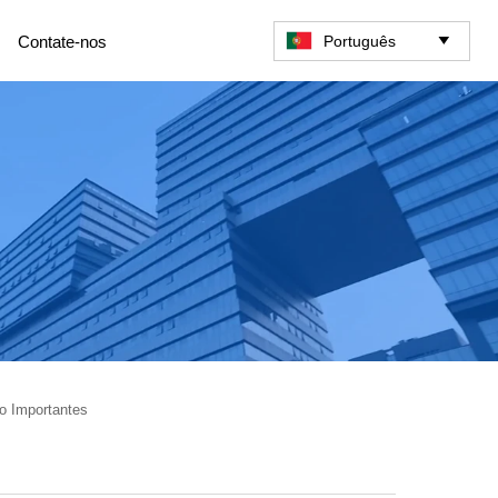
Português
Contate-nos

o Importantes