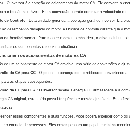
or
: O inversor é o coração do acionamento do motor CA. Ele converte a en
ncia e tensão ajustáveis. Essa conversão permite controlar a velocidade e o 
e de Controle
: Esta unidade gerencia a operação geral do inversor. Ela pro
r ao desempenho desejado do motor. A unidade de controle garante que o moto
a de Arrefecimento
: Para manter o desempenho ideal, o drive inclui um si
anificar os componentes e reduzir a eficiência.
uncionam os acionamentos de motores CA
o de um acionamento de motor CA envolve uma série de conversões e ajustes
rsão de CA para CC
: O processo começa com o retificador convertendo a 
l para as etapas subsequentes.
rsão de CC para CA
: O inversor recebe a energia CC armazenada e a conv
rgia CA original, esta saída possui frequência e tensão ajustáveis. Essa flexi
recisão.
eender esses componentes e suas funções, você poderá entender como os 
a
e o controle de processos. Eles desempenham um papel crucial na tecnolo