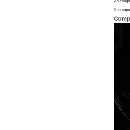
Ao compre
Sua capac
Compo