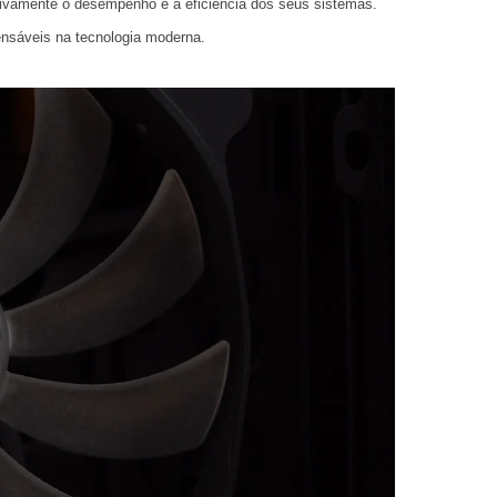
tivamente o desempenho e a eficiência dos seus sistemas.
ensáveis na tecnologia moderna.