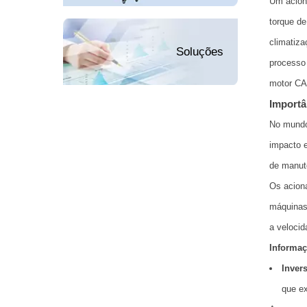
Um aciona
torque de
climatiza
Soluções
processo 
motor CA 
Importâ
No mundo
impacto e
de manute
Os acion
máquinas 
a velocid
Informaç
Inver
que ex