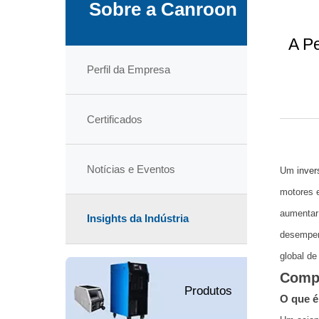
Sobre a Canroon
A P
Perfil da Empresa
Certificados
Notícias e Eventos
Um
inver
motores e
aumentar 
Insights da Indústria
desempen
global de
Compr
Produtos
O que é