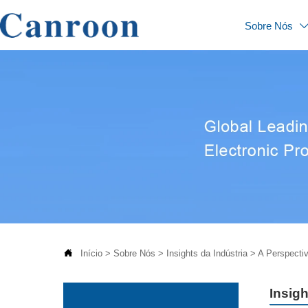
Sobre Nós

Início
>
Sobre Nós
>
Insights da Indústria
>
A Perspecti
Insigh