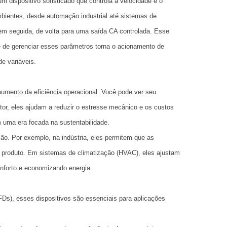
dispositivo sofisticado que controla a velocidade e o
bientes, desde automação industrial até sistemas de
em seguida, de volta para uma saída CA controlada. Esse
e de gerenciar esses parâmetros torna o acionamento de
de variáveis.
mento da eficiência operacional. Você pode ver seu
or, eles ajudam a reduzir o estresse mecânico e os custos
m uma era focada na sustentabilidade.
 Por exemplo, na indústria, eles permitem que as
 produto. Em sistemas de climatização (HVAC), eles ajustam
onforto e economizando energia.
FDs), esses dispositivos são essenciais para aplicações