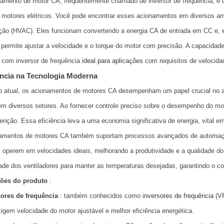
mento de motor CA, frequentemente chamado de inversor de frequência, é um 
 motores elétricos. Você pode encontrar esses acionamentos em diversos am
ção (HVAC). Eles funcionam convertendo a energia CA de entrada em CC e, 
permite ajustar a velocidade e o torque do motor com precisão. A capacidad
com inversor de frequência
ideal para aplicações
com requisitos de velocida
ncia na Tecnologia Moderna
 atual, os acionamentos de motores CA desempenham um papel crucial no au
m diversos setores. Ao fornecer controle preciso sobre o desempenho do mot
nção. Essa eficiência leva a uma economia significativa de energia, vital e
amentos de motores CA também suportam processos avançados de automação.
operem em velocidades ideais, melhorando a produtividade e a qualidade do
ade dos ventiladores para manter as temperaturas desejadas, garantindo o c
ões do produto
:
sores de frequência
: também conhecidos como
inversores de frequência
(V
igem velocidade do motor ajustável e melhor eficiência energética.