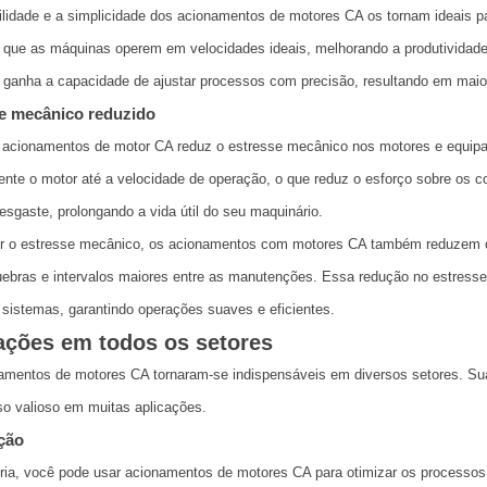
ilidade e a simplicidade dos acionamentos de motores CA os tornam ideais 
 que as máquinas operem em velocidades ideais, melhorando a produtividade
ganha a capacidade de ajustar processos com precisão, resultando em maior 
e mecânico reduzido
 acionamentos de motor CA reduz o estresse mecânico nos motores e equi
ente o motor até a velocidade de operação, o que reduz o esforço sobre os
esgaste, prolongando a vida útil do seu maquinário.
ir o estresse mecânico, os acionamentos com motores CA também reduzem o
bras e intervalos maiores entre as manutenções. Essa redução no estresse me
sistemas, garantindo operações suaves e eficientes.
ações em todos os setores
mentos de motores CA tornaram-se indispensáveis em diversos setores. Sua 
o valioso em muitas aplicações.
ção
ria, você pode usar acionamentos de motores CA para otimizar os processos