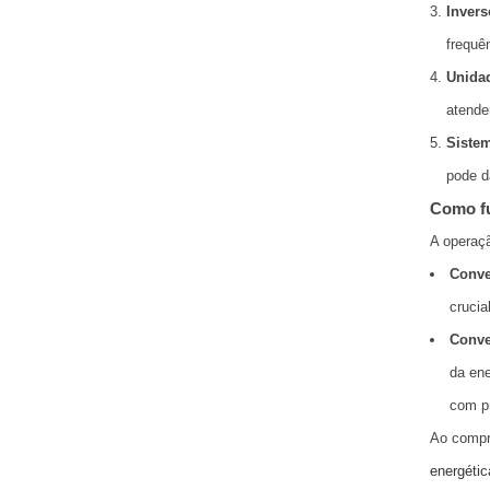
Invers
frequê
Unidad
atende
Sistem
pode d
Como f
A operaçã
Conve
crucia
Conve
da ene
com p
Ao compr
energétic