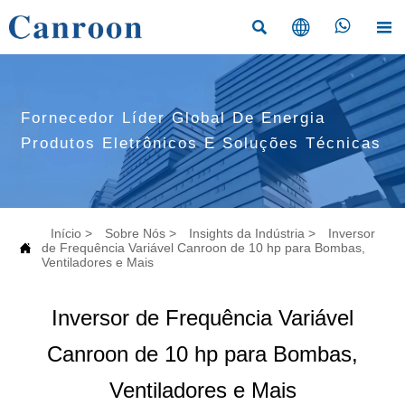




Fornecedor Líder Global De Energia
Produtos Eletrônicos E Soluções Técnicas
Início
>
Sobre Nós
>
Insights da Indústria
>
Inversor

de Frequência Variável Canroon de 10 hp para Bombas,
Ventiladores e Mais
Inversor de Frequência Variável
Canroon de 10 hp para Bombas,
Ventiladores e Mais