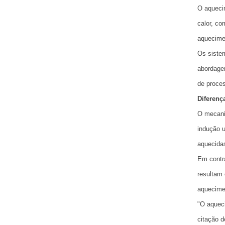
O aquecim
calor, co
aquecime
Os sistem
abordagem
de proce
Diferenç
O mecani
indução u
aquecidas
Em contra
resultam
aquecimen
"O aquec
citação 