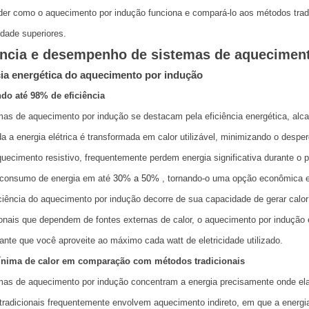
er como o aquecimento por indução funciona e compará-lo aos métodos tradic
idade superiores.
ência e desempenho de sistemas de aquecimen
cia energética do aquecimento por indução
do até 98% de eficiência
as de aquecimento por indução se destacam pela eficiência energética, al
a a energia elétrica é transformada em calor utilizável, minimizando o despe
uecimento resistivo, frequentemente perdem energia significativa durante o 
 consumo de energia em até
30% a 50%
, tornando-o uma opção econômica e
iciência do aquecimento por indução decorre de sua capacidade de gerar calor
onais que dependem de fontes externas de calor, o aquecimento por indução
rante que você aproveite ao máximo cada watt de eletricidade utilizado.
nima de calor em comparação com métodos tradicionais
as de aquecimento por indução concentram a energia precisamente onde ela
radicionais frequentemente envolvem aquecimento indireto, em que a energia 