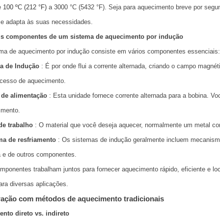
e
100 ºC (212 °F)
a 3000 °C (5432 °F). Seja para aquecimento breve por seg
se adapta às suas necessidades.
is componentes de um sistema de aquecimento por indução
ma de aquecimento por indução consiste em vários componentes essenciais:
a de Indução
: É por onde flui a corrente alternada, criando o campo magnéti
ocesso de aquecimento.
 de alimentação
: Esta unidade fornece corrente alternada para a bobina. Voc
imento.
de trabalho
: O material que você deseja aquecer, normalmente um metal co
ma de resfriamento
: Os sistemas de indução geralmente incluem mecanismo
a e de outros componentes.
ponentes trabalham juntos para fornecer aquecimento rápido, eficiente e lo
para diversas aplicações.
ção com métodos de aquecimento tradicionais
nto direto vs. indireto