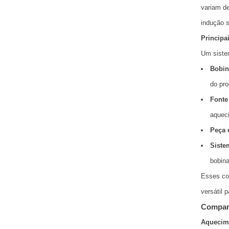
variam d
indução 
Principa
Um siste
Bobin
do pr
Fonte
aquec
Peça 
Siste
bobin
Esses com
versátil 
Compara
Aquecime