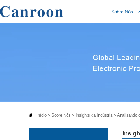
Sobre Nós

Início
>
Sobre Nós
>
Insights da Indústria
>
Analisando 
Insigh