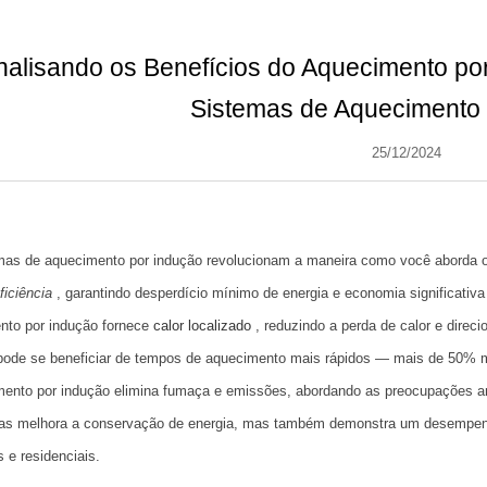
nalisando os Benefícios do Aquecimento 
Sistemas de Aquecimento 
25/12/2024
mas de aquecimento por indução revolucionam a maneira como você aborda 
iciência
, garantindo desperdício mínimo de energia e economia significativa 
nto por indução fornece
calor localizado
, reduzindo a perda de calor e dire
ode se beneficiar de tempos de aquecimento mais rápidos — mais de 50% ma
ento por indução elimina fumaça e emissões, abordando as preocupações amb
as melhora a conservação de energia, mas também demonstra um desempenh
s e residenciais.