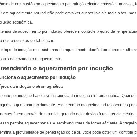
ncia de combustão no aquecimento por indução elimina emissões nocivas, t
ir em aquecimento por indução pode envolver custos iniciais mais altos, ma
olução econômica.
temas de aquecimento por indução oferecem controle preciso da temperatura,
o nos processos de fabricação.
ktops de indução e os sistemas de aquecimento doméstico oferecem alternat
ionais de cozimento e aquecimento.
eendendo o aquecimento por indução
nciona o aquecimento por indução
ípios da indução eletromagnética
ento por indução baseia-se na ciência da indução eletromagnética. Quando 
gnético que varia rapidamente. Esse campo magnético induz correntes paras
rentes fluem através do material, gerando calor devido à resistência elétrica.
esso permite aquecer metais e semicondutores de forma eficiente. A frequê
rmina a profundidade de penetração do calor. Você pode obter um controle 