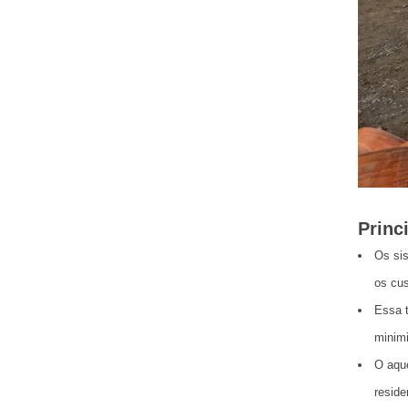
Princ
Os sis
os cus
Essa t
minimi
O aque
reside