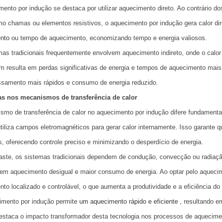
ento por indução se destaca por utilizar aquecimento direto. Ao contrário d
mo chamas ou elementos resistivos, o aquecimento por indução gera calor dir
nto
ou tempo de aquecimento, economizando tempo e energia valiosos.
as tradicionais frequentemente envolvem aquecimento indireto, onde o calor 
 resulta em perdas significativas de energia e tempos de aquecimento mais
ssamento mais rápidos e consumo de energia reduzido.
as nos mecanismos de transferência de calor
smo de transferência de calor no aquecimento por indução difere fundament
tiliza campos eletromagnéticos para gerar calor internamente. Isso garante 
, oferecendo controle preciso e minimizando o desperdício de energia.
ste, os sistemas tradicionais dependem de condução, convecção ou radiação
 em aquecimento desigual e maior consumo de energia. Ao optar pelo aquec
to localizado e controlável, o que aumenta a produtividade e a eficiência do
imento por indução permite
um aquecimento rápido e eficiente
, resultando e
destaca o impacto transformador desta tecnologia nos processos de aquecim