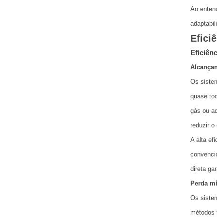
Ao entend
adaptabil
Efici
Eficiên
Alcançan
Os sistem
quase tod
gás ou aq
reduzir o
A alta ef
convenci
direta ga
Perda mí
Os sistem
métodos t